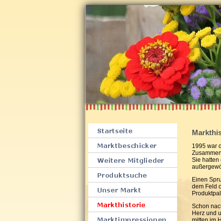
Markthis
1995 war d
Zusammens
Sie hatten
außergewöh
Einen Sprun
dem Feld o
Produktpal
Schon nach
Herz und 
mitten im 