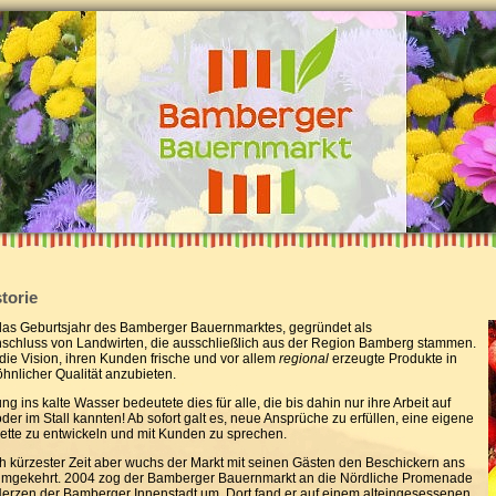
torie
as Geburtsjahr des Bamberger Bauernmarktes, gegründet als
chluss von Landwirten, die ausschließlich aus der Region Bamberg stammen.
 die Vision, ihren Kunden frische und vor allem
regional
erzeugte Produkte in
nlicher Qualität anzubieten.
g ins kalte Wasser bedeutete dies für alle, die bis dahin nur ihre Arbeit auf
der im Stall kannten! Ab sofort galt es, neue Ansprüche zu erfüllen, eine eigene
ette zu entwickeln und mit Kunden zu sprechen.
 kürzester Zeit aber wuchs der Markt mit seinen Gästen den Beschickern ans
umgekehrt. 2004 zog der Bamberger Bauernmarkt an die Nördliche Promenade
Herzen der Bamberger Innenstadt um. Dort fand er auf einem alteingesessenen