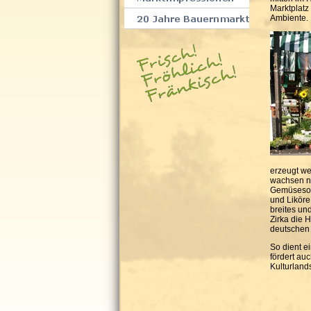
Marktplat
Ambiente.
erzeugt we
wachsen ni
Gemüsesort
und Liköre
breites un
Zirka die 
deutschen
So dient e
fördert au
Kulturlands