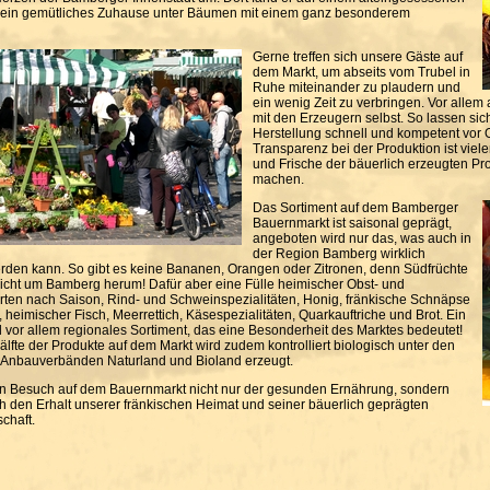
z ein gemütliches Zuhause unter Bäumen mit einem ganz besonderem
Gerne treffen sich unsere Gäste auf
dem Markt, um abseits vom Trubel in
Ruhe miteinander zu plaudern und
ein wenig Zeit zu verbringen. Vor allem
mit den Erzeugern selbst. So lassen si
Herstellung schnell und kompetent vor O
Transparenz bei der Produktion ist viele
und Frische der bäuerlich erzeugten Prod
machen.
Das Sortiment auf dem Bamberger
Bauernmarkt ist saisonal geprägt,
angeboten wird nur das, was auch in
der Region Bamberg wirklich
rden kann. So gibt es keine Bananen, Orangen oder Zitronen, denn Südfrüchte
cht um Bamberg herum! Dafür aber eine Fülle heimischer Obst- und
en nach Saison, Rind- und Schweinspezialitäten, Honig, fränkische Schnäpse
, heimischer Fisch, Meerrettich, Käsespezialitäten, Quarkauftriche und Brot. Ein
d vor allem regionales Sortiment, das eine Besonderheit des Marktes bedeutet!
Hälfte der Produkte auf dem Markt wird zudem kontrolliert biologisch unter den
 Anbauverbänden Naturland und Bioland erzeugt.
in Besuch auf dem Bauernmarkt nicht nur der gesunden Ernährung, sondern
ch den Erhalt unserer fränkischen Heimat und seiner bäuerlich geprägten
chaft.